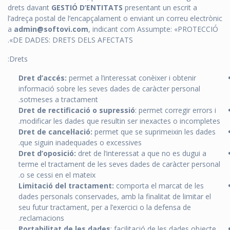
drets davant
GESTIÓ D’ENTITATS
presentant un escrit a
l’adreça postal de l’encapçalament o enviant un correu electrònic
a
admin@softovi.com
, indicant com Assumpte: «PROTECCIÓ
DE DADES: DRETS DELS AFECTATS».
Drets:
Dret d’accés:
permet a l’interessat conèixer i obtenir
informació sobre les seves dades de caràcter personal
sotmeses a tractament.
Dret de rectificació o supressió
: permet corregir errors i
modificar les dades que resultin ser inexactes o incompletes.
Dret de cancel·lació:
permet que se suprimeixin les dades
que siguin inadequades o excessives.
Dret d’oposició:
dret de l’interessat a que no es dugui a
terme el tractament de les seves dades de caràcter personal
o se cessi en el mateix.
Limitació del tractament:
comporta el marcat de les
dades personals conservades, amb la finalitat de limitar el
seu futur tractament, per a l’exercici o la defensa de
reclamacions.
Portabilitat de les dades
: facilitació de les dades objecte