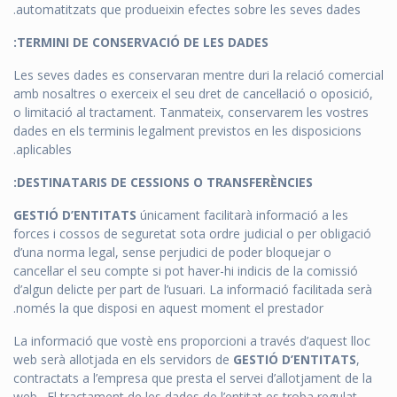
automatitzats que produeixin efectes sobre les seves dades.
TERMINI DE CONSERVACIÓ DE LES DADES:
Les seves dades es conservaran mentre duri la relació comercial
amb nosaltres o exerceix el seu dret de cancel·lació o oposició,
o limitació al tractament. Tanmateix, conservarem les vostres
dades en els terminis legalment previstos en les disposicions
aplicables.
DESTINATARIS DE CESSIONS O TRANSFERÈNCIES:
GESTIÓ D’ENTITATS
únicament facilitarà informació a les
forces i cossos de seguretat sota ordre judicial o per obligació
d’una norma legal, sense perjudici de poder bloquejar o
cancel·lar el seu compte si pot haver-hi indicis de la comissió
d’algun delicte per part de l’usuari. La informació facilitada serà
només la que disposi en aquest moment el prestador.
La informació que vostè ens proporcioni a través d’aquest lloc
web serà allotjada en els servidors de
GESTIÓ D’ENTITATS
,
contractats a l’empresa que presta el servei d’allotjament de la
web. El tractament de les dades de l’entitat es troba regulat