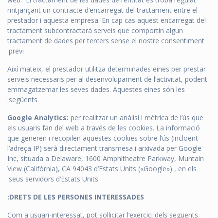
mitjançant un contracte d’encarregat del tractament entre el
prestador i aquesta empresa. En cap cas aquest encarregat del
tractament subcontractarà serveis que comportin algun
tractament de dades per tercers sense el nostre consentiment
previ.
Així mateix, el prestador utilitza determinades eines per prestar
serveis necessaris per al desenvolupament de l’activitat, podent
emmagatzemar les seves dades. Aquestes eines són les
següents:
Google Analytics:
per realitzar un anàlisi i mètrica de l’ús que
els usuaris fan del web a través de les cookies. La informació
que generen i recopilen aquestes cookies sobre l’ús (incloent
l’adreça IP) serà directament transmesa i arxivada per Google
Inc, situada a Delaware, 1600 Amphitheatre Parkway, Muntain
View (Califòrnia), CA 94043 d’Estats Units («Google») , en els
seus servidors d’Estats Units.
DRETS DE LES PERSONES INTERESSADES:
Com a usuari-interessat, pot sol·licitar l’exercici dels següents