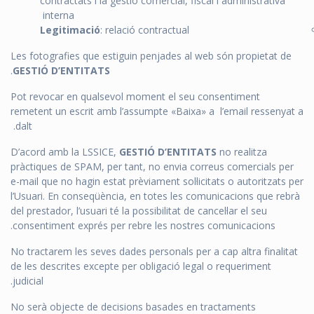
contractats i la gestió comercial, fiscal i administrativa
interna
Legitimació
: relació contractual
Les fotografies que estiguin penjades al web són propietat de
.
GESTIÓ D’ENTITATS
Pot revocar en qualsevol moment el seu consentiment
remetent un escrit amb l’assumpte «Baixa» a l’email ressenyat a
dalt.
D’acord amb la LSSICE,
GESTIÓ D’ENTITATS
no realitza
pràctiques de SPAM, per tant, no envia correus comercials per
e-mail que no hagin estat prèviament sol·licitats o autoritzats per
l’Usuari. En conseqüència, en totes les comunicacions que rebrà
del prestador, l’usuari té la possibilitat de cancel·lar el seu
consentiment exprés per rebre les nostres comunicacions.
No tractarem les seves dades personals per a cap altra finalitat
de les descrites excepte per obligació legal o requeriment
judicial.
No serà objecte de decisions basades en tractaments