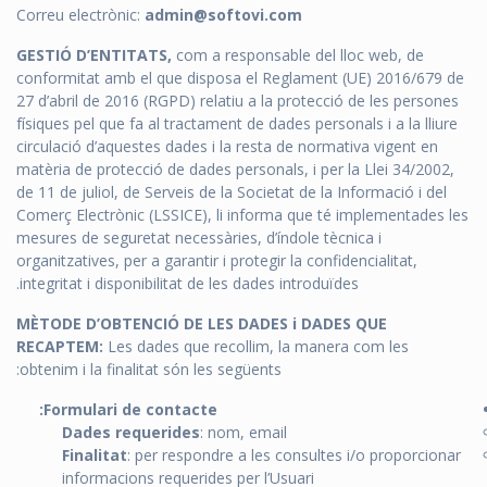
Correu electrònic:
admin@softovi.com
GESTIÓ D’ENTITATS,
com a responsable del lloc web, de
conformitat amb el que disposa el Reglament (UE) 2016/679 de
27 d’abril de 2016 (RGPD) relatiu a la protecció de les persones
físiques pel que fa al tractament de dades personals i a la lliure
circulació d’aquestes dades i la resta de normativa vigent en
matèria de protecció de dades personals, i per la Llei 34/2002,
de 11 de juliol, de Serveis de la Societat de la Informació i del
Comerç Electrònic (LSSICE), li informa que té implementades les
mesures de seguretat necessàries, d’índole tècnica i
organitzatives, per a garantir i protegir la confidencialitat,
integritat i disponibilitat de les dades introduïdes.
MÈTODE D’OBTENCIÓ DE LES DADES i DADES QUE
RECAPTEM:
Les dades que recollim, la manera com les
obtenim i la finalitat són les següents:
Formulari de contacte:
Dades requerides
: nom, email
Finalitat
: per respondre a les consultes i/o proporcionar
informacions requerides per l’Usuari