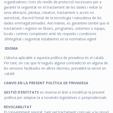
organitzatives i tots els nivells de protecció necessaris per a
garantir la seguretat en el tractament de les dades i evitar la
seva alteració, pèrdua, robatori, tractament o accés no
autoritzat, d’acord l’estat de la tecnologia i naturalesa de les
dades emmagatzemades. Així mateix, es garanteix també que el
tractament i registre en fitxers, programes, sistemes o equips,
locals i centres compleixen amb els requisits i condicions
d’integritat i seguretat establertes en la normativa vigent.
IDIOMA
L’idioma aplicable a aquesta política de privadesa és el català.
Per tant, en cas que hi hagués alguna contradicció en alguna de
les versions facilitades en altres idiomes, prevaldrà la versió en
català.
CANVIS EN LA PRESENT POLÍTICA DE PRIVADESA
GESTIÓ D’ENTITATS
es reserva el dret a modificar la present
política per adaptar-la a novetats legislatives o jurisprudencials.
REVOCABILITAT
El consentiment prestat, tant pel tractament com per a la cessió