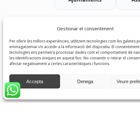
Gestionar el consentiment
Per oferir les millors experiències, utilitzem tecnologies com les galetes p
emmagatzemar i/o accedir a la informació del dispositiu. El consentimen
tecnologies ens permetrà processar dades com el comportament de nav
les identificacions úniques en aquest lloc. No consentir o retirar el conse
afectar negativament a certes característiques i funcions.
Accepta
Denega
Veure pref
admi
Sant Joan Baptista, 56-58 Baixos 2