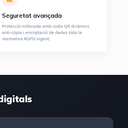
Seguretat avançada
Protecció millorada amb codis QR dinàmics
anti-còpia i encriptació de dades sota la
normativa RGPD vigent.
igitals