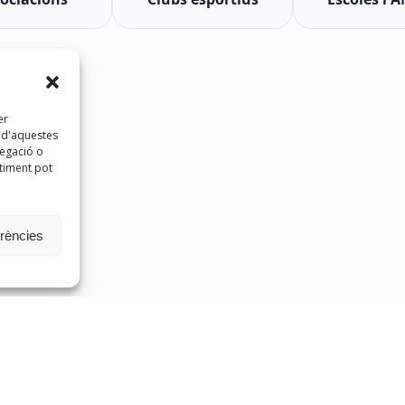
er
t d'aquestes
egació o
ntiment pot
erències
n@gestioentitats.cat