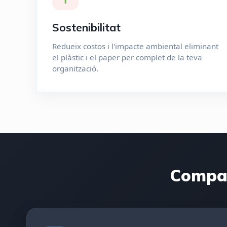
Sostenibilitat
Redueix costos i l'impacte ambiental eliminant
el plàstic i el paper per complet de la teva
organització.
Compati